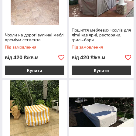
Пошиття меблевих чохлів для
Чохли на дорогі вуличні меблі
літні кав'ярні, ресторани,
преміум сегмента
гриль-бари
Під замовлення
Під замовлення
420
420
від
₴/кв.м
від
₴/кв.м
Купити
Купити