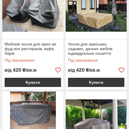
Меблеві чохли для open-air
Чохли для заміських,
фуд-зон ресторанів, кафе,
садових, дачних меблів
барів
індивідуальне пошиття
Під замовлення
Під замовлення
420
420
від
₴/кв.м
від
₴/кв.м
Купити
Купити