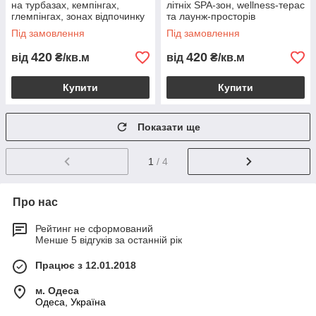
на турбазах, кемпінгах,
літніх SPA-зон, wellness-терас
глемпінгах, зонах відпочинку
та лаунж-просторів
Під замовлення
Під замовлення
420
420
від
₴/кв.м
від
₴/кв.м
Купити
Купити
Показати ще
1
/ 4
Про нас
Рейтинг не сформований
Менше 5 відгуків за останній рік
Працює з 12.01.2018
м. Одеса
Одеса, Україна