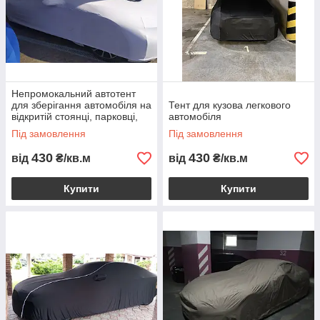
Непромокальний автотент
для зберігання автомобіля на
Тент для кузова легкового
відкритій стоянці, парковці,
автомобіля
паркінгу
Під замовлення
Під замовлення
430
430
від
₴/кв.м
від
₴/кв.м
Купити
Купити