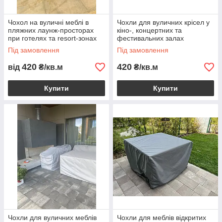
Чохол на вуличні меблі в
Чохли для вуличних крісел у
пляжних лаунж-просторах
кіно-, концертних та
при готелях та resort-зонах
фестивальних залах
Під замовлення
Під замовлення
420
420
від
₴/кв.м
₴/кв.м
Купити
Купити
Чохли для вуличних меблів
Чохли для меблів відкритих