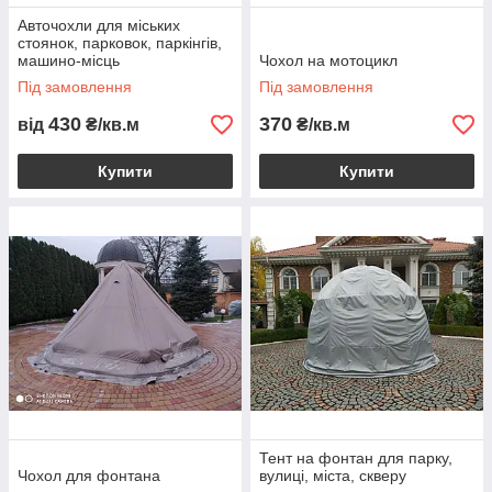
Авточохли для міських
стоянок, парковок, паркінгів,
машино-місць
Чохол на мотоцикл
Під замовлення
Під замовлення
430
370
від
₴/кв.м
₴/кв.м
Купити
Купити
Тент на фонтан для парку,
Чохол для фонтана
вулиці, міста, скверу