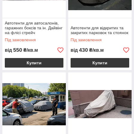
Автотенти для автосалонів,
гаражних боксів та ін. Дайвінг
Автотенти для відкритих та
на флісі стрейч
закритих парковок та стоянок
Під замовлення
Під замовлення
550
430
від
₴/кв.м
від
₴/кв.м
Купити
Купити