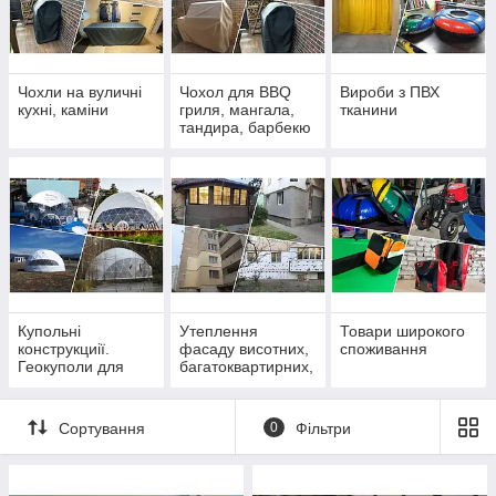
Чохли на вуличні
Чохол для BBQ
Вироби з ПВХ
кухні, каміни
гриля, мангала,
тканини
тандира, барбекю
Купольні
Утеплення
Товари широкого
конструкциії.
фасаду висотних,
споживання
Геокуполи для
багатоквартирних,
глемпінгу
житлових,
багатоповерхових
будинків Київ
Сортування
0
Фільтри