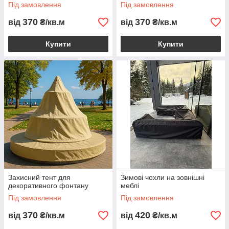
Під замовлення
Під замовлення
370
370
від
₴/кв.м
від
₴/кв.м
Купити
Купити
Захисний тент для
Зимові чохли на зовнішні
декоративного фонтану
меблі
Під замовлення
Під замовлення
370
420
від
₴/кв.м
від
₴/кв.м