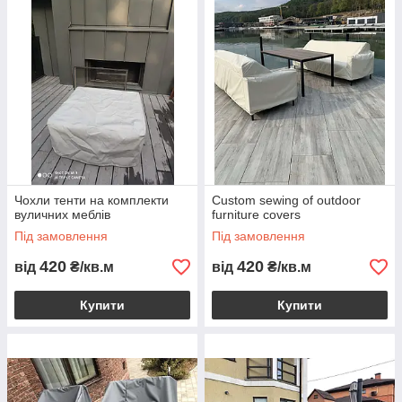
Чохли тенти на комплекти
Custom sewing of outdoor
вуличних меблів
furniture covers
Під замовлення
Під замовлення
420
420
від
₴/кв.м
від
₴/кв.м
Купити
Купити