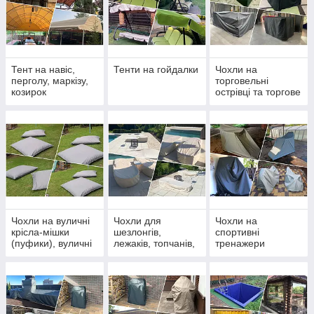
Тент на навіс,
Тенти на гойдалки
Чохли на
перголу, маркізу,
торговельні
козирок
острівці та торгове
обладнання для
бізнесу
Чохли на вуличні
Чохли для
Чохли на
крісла-мішки
шезлонгів,
спортивні
(пуфики), вуличні
лежаків, топчанів,
тренажери
подушки
меблів біля
басейну