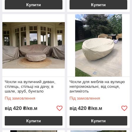
Купити
Купити
Чохли на вуличний диван,
Чохли для меблів на вулицю
стілець, стільці на дачу, в
непромокальні, від сонця,
шале, зруб, бунгало
антикіготь
Під замовлення
Під замовлення
420
420
від
₴/кв.м
від
₴/кв.м
Купити
Купити