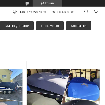
Кошик
+380 (98) 498-64-86
+380 (73) 325-49-81
Ми на youtube
Портфоліо
Контакти