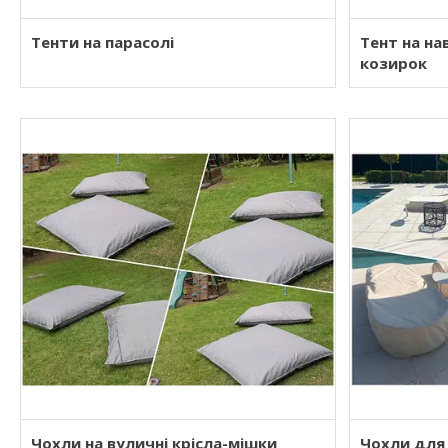
Тенти на парасолі
Тент на нав
козирок
Чохли на вуличні крісла-мішки
Чохли для 