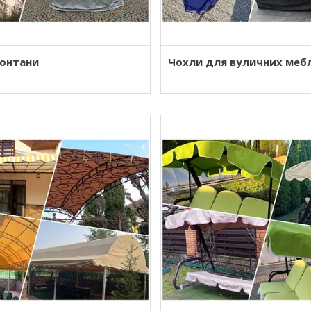
фонтани
Чохли для вуличних мебл