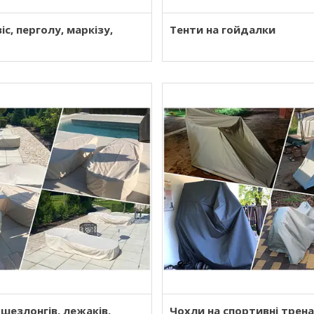
іс, перголу, маркізу,
Тенти на гойдалки
шезлонгів, лежаків,
Чохли на спортивні трен