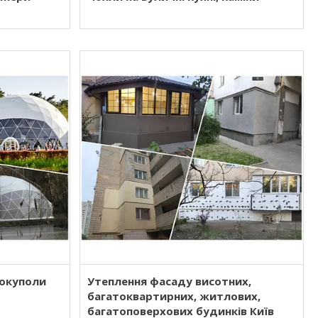
еокуполи
Утеплення фасаду висотних,
багатоквартирних, житлових,
багатоповерхових будинків Київ