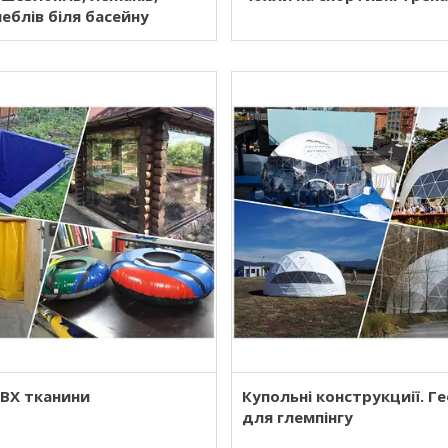
меблів біля басейну
ПВХ тканини
Купольні конструкциії. Г
для глемпінгу