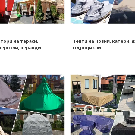
тори на тераси,
Тенти на човни, катери, 
перголи, веранди
гідроцикли