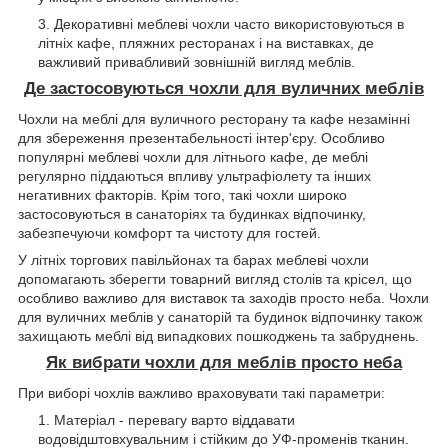
Декоративні меблеві чохли часто використовуються в
літніх кафе, пляжних ресторанах і на виставках, де
важливий привабливий зовнішній вигляд меблів.
Де застосовуються чохли для вуличних меблів
Чохли на меблі для вуличного ресторану та кафе незамінні
для збереження презентабельності інтер'єру. Особливо
популярні меблеві чохли для літнього кафе, де меблі
регулярно піддаються впливу ультрафіолету та інших
негативних факторів. Крім того, такі чохли широко
застосовуються в санаторіях та будинках відпочинку,
забезпечуючи комфорт та чистоту для гостей.
У літніх торгових павільйонах та барах меблеві чохли
допомагають зберегти товарний вигляд столів та крісел, що
особливо важливо для виставок та заходів просто неба. Чохли
для вуличних меблів у санаторій та будинок відпочинку також
захищають меблі від випадкових пошкоджень та забруднень.
Як вибрати чохли для меблів просто неба
При виборі чохлів важливо враховувати такі параметри:
Матеріал - перевагу варто віддавати
водовідштовхувальним і стійким до УФ-променів тканин.