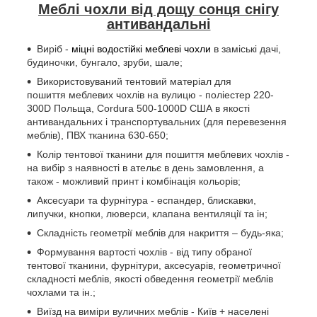
Меблі чохли від дощу сонця снігу
антивандальні
Виріб -
міцні водостійкі меблеві чохли
в заміські дачі,
будиночки, бунгало, зруби, шале;
Використовуваний тентовий матеріал для
пошиття меблевих чохлів на вулицю - поліестер 220-
300D Польща, Cordura 500-1000D США в якості
антивандальних і транспортувальних (для перевезення
меблів), ПВХ тканина 630-650;
Колір тентової тканини для пошиття меблевих чохлів -
на вибір з наявності в ательє в день замовлення, а
також - можливий принт і комбінація кольорів;
Аксесуари та фурнітура - еспандер, блискавки,
липучки, кнопки, люверси, клапана вентиляції та ін;
Складність геометрії меблів для накриття – будь-яка;
Формування вартості чохлів - від типу обраної
тентової тканини, фурнітури, аксесуарів, геометричної
складності меблів, якості обведення геометрії меблів
чохлами та ін.;
Виїзд на виміри вуличних меблів - Київ + населені