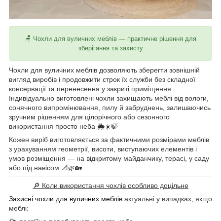
🪑 Чохли для вуличних меблів — практичне рішення для
зберігання та захисту
Чохли для вуличних меблів дозволяють зберегти зовнішній
вигляд виробів і продовжити строк їх служби без складної
консервації та перенесення у закриті приміщення.
Індивідуально виготовлені чохли захищають меблі від вологи,
сонячного випромінювання, пилу й забруднень, залишаючись
зручним рішенням для цілорічного або сезонного
використання просто неба 🌦☀️🍃
Кожен виріб виготовляється за фактичними розмірами меблів
з урахуванням геометрії, висоти, виступаючих елементів і
умов розміщення — на відкритому майданчику, терасі, у саду
або під навісом 📐🌿🏡
🔎 Коли використання чохлів особливо доцільне
Захисні чохли для вуличних меблів
актуальні у випадках, якщо
меблі: