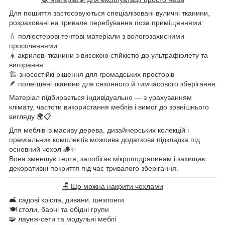
Для пошиття застосовуються спеціалізовані вуличні тканини,
розраховані на тривале перебування поза приміщеннями:
💧 поліестерові тентові матеріали з вологозахисними
просоченнями
☀️ акрилові тканини з високою стійкістю до ультрафіолету та
вигорання
🏗 зносостійкі рішення для громадських просторів
🪶 полегшені тканини для сезонного й тимчасового зберігання
Матеріал підбирається індивідуально — з урахуванням
клімату, частоти використання меблів і вимог до зовнішнього
вигляду 🌍📋
Для меблів із масиву дерева, дизайнерських колекцій і
преміальних комплектів можлива додаткова підкладка під
основний чохол 🪵✨
Вона зменшує тертя, запобігає мікроподряпинам і захищає
декоративні покриття під час тривалого зберігання.
🪑 Що можна накрити чохлами
🛋 садові крісла, дивани, шезлонги
🍽 столи, барні та обідні групи
🧩 лаунж-сети та модульні меблі