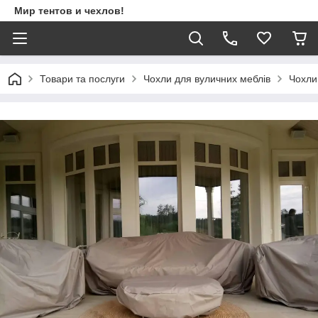
Мир тентов и чехлов!
Товари та послуги
Чохли для вуличних меблів
Чохли 