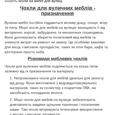
існують
чохли на меблі для вулиці
.
Чохли для вуличних меблів -
призначення
Вуличні меблі постійно піддаються впливу дощу, сонця, вітру
та пилу. Міцні чохли для меблів на вулицю захищають її від
вигоряння, корозії, забруднень та механічних пошкоджень.
Вони допомагають зберегти початковий вид меблів та
уникнути витрат на ремонт чи заміну. Це особливо важливо
для місць з високою прохідністю, таких як літні бари, кафе та
ресторани просто неба.
Різновиди меблевих чохлів
Чохли для вуличних меблів поділяються на кілька типів
залежно від їх призначення та матеріалу.
Непромокаючі чохли для меблів ідеальні для захисту
від дощу. Вони виготовлені з водовідштовхувальних
матеріалів, таких як поліестер з покриттям ПВХ, які
запобігають попаданню вологи.
Міцні чохли для меблів на вулицю забезпечують
довговічність завдяки щільним тканинам і посиленим
швам. Такі чохли витримують інтенсивне використання
у місцях з високою активністю.