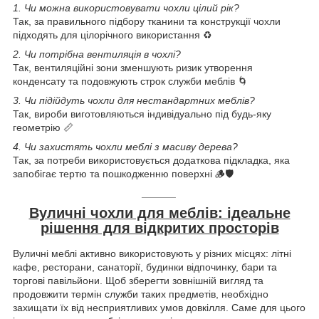
1. Чи можна використовувати чохли цілий рік?
Так, за правильного підбору тканини та конструкції чохли
підходять для цілорічного використання ♻️
2. Чи потрібна вентиляція в чохлі?
Так, вентиляційні зони зменшують ризик утворення
конденсату та подовжують строк служби меблів 🌀
3. Чи підійдуть чохли для нестандартних меблів?
Так, вироби виготовляються індивідуально під будь-яку
геометрію 📏
4. Чи захистять чохли меблі з масиву дерева?
Так, за потреби використовується додаткова підкладка, яка
запобігає тертю та пошкодженню поверхні 🪵🛡
______
Вуличні чохли для меблів: ідеальне
рішення для відкритих просторів
Вуличні меблі активно використовують у різних місцях: літні
кафе, ресторани, санаторії, будинки відпочинку, бари та
торгові павільйони. Щоб зберегти зовнішній вигляд та
продовжити термін служби таких предметів, необхідно
захищати їх від несприятливих умов довкілля. Саме для цього