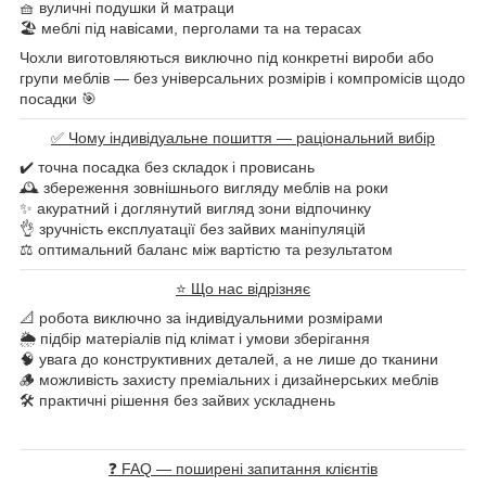
🧺 вуличні подушки й матраци
🏖 меблі під навісами, перголами та на терасах
Чохли виготовляються виключно під конкретні вироби або
групи меблів — без універсальних розмірів і компромісів щодо
посадки 🎯
✅ Чому індивідуальне пошиття — раціональний вибір
✔️ точна посадка без складок і провисань
🕰 збереження зовнішнього вигляду меблів на роки
✨ акуратний і доглянутий вигляд зони відпочинку
👌 зручність експлуатації без зайвих маніпуляцій
⚖️ оптимальний баланс між вартістю та результатом
⭐ Що нас відрізняє
📐 робота виключно за індивідуальними розмірами
🌦 підбір матеріалів під клімат і умови зберігання
🧠 увага до конструктивних деталей, а не лише до тканини
🪵 можливість захисту преміальних і дизайнерських меблів
🛠 практичні рішення без зайвих ускладнень
❓ FAQ — поширені запитання клієнтів