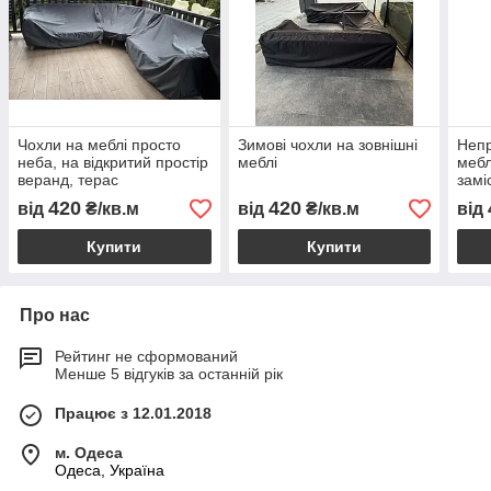
Чохли на меблі просто
Зимові чохли на зовнішні
Непр
неба, на відкритий простір
меблі
мебл
веранд, терас
замі
420
420
від
₴/кв.м
від
₴/кв.м
від
Купити
Купити
Про нас
Рейтинг не сформований
Менше 5 відгуків за останній рік
Працює з 12.01.2018
м. Одеса
Одеса, Україна