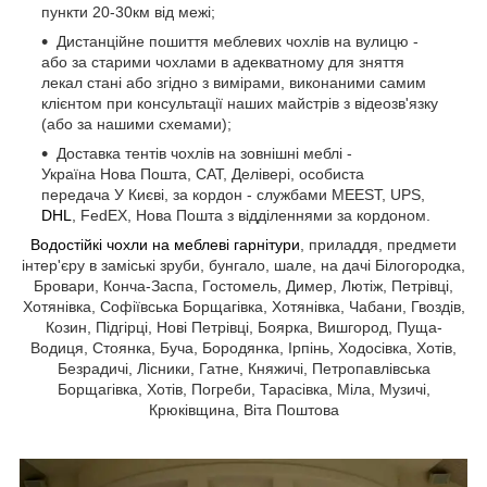
пункти 20-30км від межі;
Дистанційне пошиття меблевих чохлів на вулицю -
або за старими чохлами в адекватному для зняття
лекал стані або згідно з вимірами, виконаними самим
клієнтом при консультації наших майстрів з відеозв'язку
(або за нашими схемами);
Доставка тентів чохлів на зовнішні меблі -
Україна Нова Пошта, САТ, Делівері, особиста
передача У Києві, за кордон - службами MEEST, UPS,
DHL
, FedEX, Нова Пошта з відділеннями за кордоном.
Водостійкі чохли на меблеві гарнітури
, приладдя, предмети
інтер'єру в заміські зруби, бунгало, шале, на дачі Білогородка,
Бровари, Конча-Заспа, Гостомель, Димер, Лютіж, Петрівці,
Хотянівка, Софіївська Борщагівка, Хотянівка, Чабани, Гвоздів,
Козин, Підгірці, Нові Петрівці, Боярка, Вишгород, Пуща-
Водиця, Стоянка, Буча, Бородянка, Ірпінь, Ходосівка, Хотів,
Безрадичі, Лісники, Гатне, Княжичі, Петропавлівська
Борщагівка, Хотів, Погреби, Тарасівка, Міла, Музичі,
Крюківщина, Віта Поштова