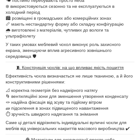
🌤 постійно перебувають просто неба
❄️ використовуються сезонно та не експлуатуються в
холодний період
🏙 розміщені в громадських або комерційних зонах
📏 мають нестандартну форму або складну конфігурацію
🌧 виготовлені з матеріалів, чутливих до вологи та
ультрафіолету
У таких умовах меблевий чохол виконує роль захисного
екрана, зменшуючи вплив агресивного зовнішнього
середовища 🛡
🧵 Конструкція чохлів: на що впливає якість пошиття
Ефективність чохла визначається не лише тканиною, а й його
конструктивними рішеннями:
📐 коректна геометрія без надмірного натягу
🌀 вентиляційні зони для зменшення утворення конденсату
🪢 надійна фіксація від зсуву та підйому вітром
🧱 підсилення в зонах підвищеного навантаження
⏱ зручність швидкого надягання та знімання
Саме ці деталі відрізняють індивідуальні вуличні чохли для
меблів від універсальних накриттів масового виробництва ✔️
🧶 Матеріали для експлуатації просто неба