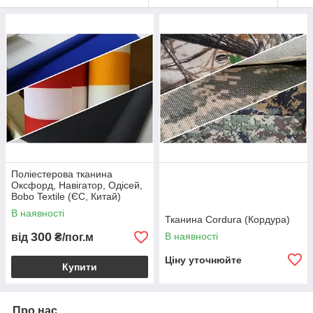
Поліестерова тканина
Оксфорд, Навігатор, Одісей,
Bobo Textile (ЄС, Китай)
В наявності
Тканина Cordura (Кордура)
300
В наявності
від
₴/пог.м
Ціну уточнюйте
Купити
Про нас