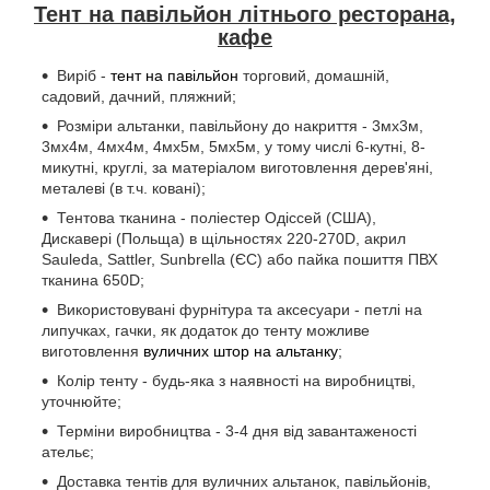
Тент на павільйон літнього ресторана,
кафе
Виріб -
тент на павільйон
торговий, домашній,
садовий, дачний, пляжний;
Розміри альтанки, павільйону до накриття - 3мх3м,
3мх4м, 4мх4м, 4мх5м, 5мх5м, у тому числі 6-кутні, 8-
микутні, круглі, за матеріалом виготовлення дерев'яні,
металеві (в т.ч. ковані);
Тентова тканина - поліестер Одіссей (США),
Дискавері (Польща) в щільностях 220-270D, акрил
Sauleda, Sattler, Sunbrella (ЄС) або пайка пошиття ПВХ
тканина 650D;
Використовувані фурнітура та аксесуари - петлі на
липучках, гачки, як додаток до тенту можливе
виготовлення
вуличних штор на альтанку
;
Колір тенту - будь-яка з наявності на виробництві,
уточнюйте;
Терміни виробництва - 3-4 дня від завантаженості
ательє;
Доставка тентів для вуличних альтанок, павільйонів,