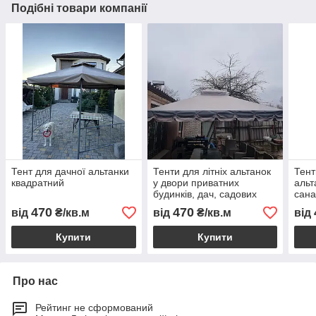
Подібні товари компанії
Тент для дачної альтанки
Тенти для літніх альтанок
Тент
квадратний
у двори приватних
альт
будинків, дач, садових
сана
ділянок, котеджів, садиб,
оздо
470
470
від
₴/кв.м
від
₴/кв.м
від
маєтків, вілл
Купити
Купити
Про нас
Рейтинг не сформований