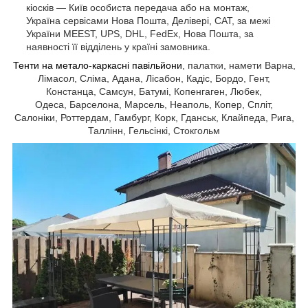
кіосків — Київ особиста передача або на монтаж,
Україна сервісами Нова Пошта, Делівері, САТ, за межі
України MEEST, UPS, DHL, FedEx, Нова Пошта, за
наявності її відділень у країні замовника.
Тенти на метало-каркасні павільйони
, палатки, намети Варна,
Лімасол, Сліма, Адана, Лісабон, Кадіс, Бордо, Гент,
Констанца, Самсун, Батумі, Копенгаген, Любек,
Одеса, Барселона, Марсель, Неаполь, Копер, Спліт,
Салоніки, Роттердам, Гамбург, Корк, Гданськ, Клайпеда, Рига,
Таллінн, Гельсінкі, Стокгольм