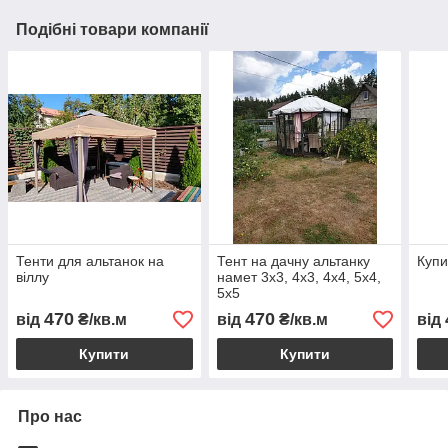
Подібні товари компанії
Тенти для альтанок на
Тент на дачну альтанку
Купи
віллу
намет 3х3, 4х3, 4х4, 5х4,
5х5
470
470
від
₴/кв.м
від
₴/кв.м
від
Купити
Купити
Про нас