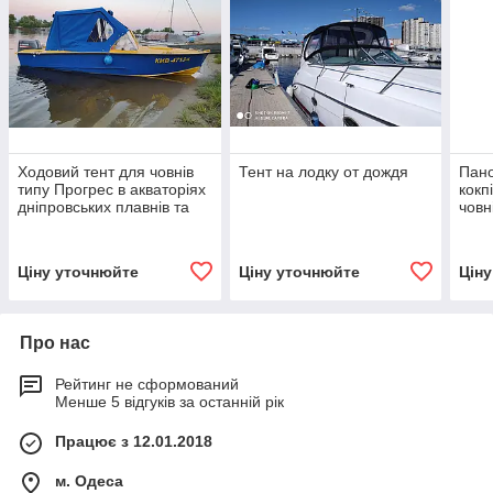
Ходовий тент для човнів
Тент на лодку от дождя
Пано
типу Прогрес в акваторіях
кокп
дніпровських плавнів та
човн
Чорного Моря
Южа
Ціну уточнюйте
Ціну уточнюйте
Цін
Про нас
Рейтинг не сформований
Менше 5 відгуків за останній рік
Працює з 12.01.2018
м. Одеса