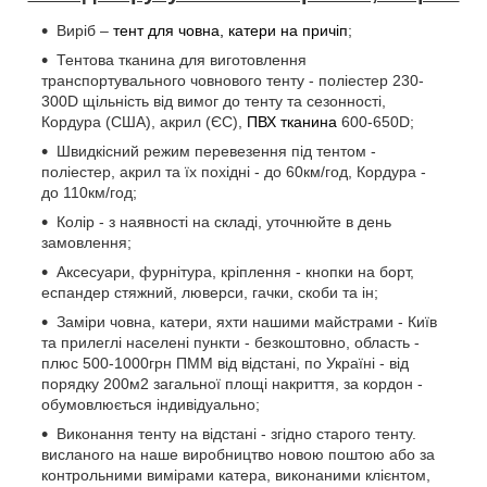
Виріб –
тент для човна, катери на причіп
;
Тентова тканина для виготовлення
транспортувального човнового тенту - поліестер 230-
300D щільність від вимог до тенту та сезонності,
Кордура (США), акрил (ЄС),
ПВХ тканина
600-650D;
Швидкісний режим перевезення під тентом -
поліестер, акрил та їх похідні - до 60км/год, Кордура -
до 110км/год;
Колір - з наявності на складі, уточнюйте в день
замовлення;
Аксесуари, фурнітура, кріплення - кнопки на борт,
еспандер стяжний, люверси, гачки, скоби та ін;
Заміри човна, катери, яхти нашими майстрами - Київ
та прилеглі населені пункти - безкоштовно, область -
плюс 500-1000грн ПММ від відстані, по Україні - від
порядку 200м2 загальної площі накриття, за кордон -
обумовлюється індивідуально;
Виконання тенту на відстані - згідно старого тенту.
висланого на наше виробництво новою поштою або за
контрольними вимірами катера, виконаними клієнтом,