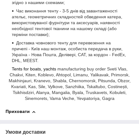
згідно з нашими схемами;
Час виконання тенту - 3-5 днів від завантаженості
ательє, геометричних складностей обведення катера,
використовуваної фурнітури та аксесуарів, наявності
необхідної тентової тканини на нашому складі (або
терміни поставки);
Доставка човнового тенту для перевезення на
причепі - Київ наш монтаж, особиста передача в руки,
Україна - Нова Пошта, Делівері, САТ, за кордон - FedEx,
DHL, MEEST.
Tents for boats, yachts
manufacturing buy order Sveti Vlas,
Chakvi, Kiten, Koblevo, Ahtopol, Limanu, Yalikavak, Primorsk,
Makhinjauri, Kranevo, Shabla, Chernomorsk, Pitsunda, Obzor,
Kvariati, Kas, Sile, Vylkove, Sanzhiika, Tskaltubo, Costinești,
Tsikhisdziri, Alanya, Mangalia, Byala, Truskavets, Kobuleti,
Sinemorets, Vama Veche, Yevpatoriya, Gagra
Приховати
Умови доставки