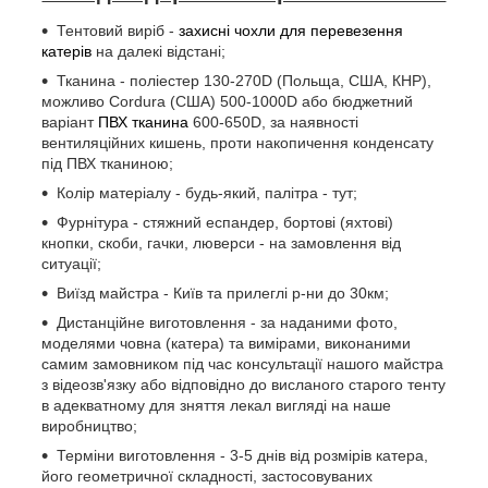
Тентовий виріб -
захисні чохли для перевезення
катерів
на далекі відстані;
Тканина - поліестер 130-270D (Польща, США, КНР),
можливо Cordura (США) 500-1000D або бюджетний
варіант
ПВХ тканина
600-650D, за наявності
вентиляційних кишень, проти накопичення конденсату
під ПВХ тканиною;
Колір матеріалу - будь-який, палітра - тут;
Фурнітура - ​​стяжний еспандер, бортові (яхтові)
кнопки, скоби, гачки, люверси - на замовлення від
ситуації;
Виїзд майстра - Київ та прилеглі р-ни до 30км;
Дистанційне виготовлення - за наданими фото,
моделями човна (катера) та вимірами, виконаними
самим замовником під час консультації нашого майстра
з відеозв'язку або відповідно до висланого старого тенту
в адекватному для зняття лекал вигляді на наше
виробництво;
Терміни виготовлення - 3-5 днів від розмірів катера,
його геометричної складності, застосовуваних