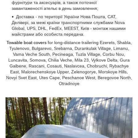
фурнітури та аксесуарів, а також поточної
завантаженості ательє в день замовлення;
Доставка - по території України Нова Пошта, САТ,
Делівері, за межі країни транспортними службами Nova
Global, UPS, DHL, FedEx, MEEST, Київ - монтаж нашими
майстрами або особиста передача.
Towable boat covers
for long-distance trailering Ezerets, Shabla,
Tyulenovo, Bulgarevo, Srebarna, Durankulak Village, Limanu,
Vama Veche South, Pecineaga, Tuzla Village, Corbu Nou,
Luncavita, Somova, Chilia Veche, Mila 23, Vylkove Delta, Gura
Galbene, Rascani, Cosauti, Naslavcea, Chobruchi, Rybachye
East, Malorechenskoye Upper, Zelenogorye, Morskoye Hills,
Novyi Svet East, Utes Cape, Peschanoe West, Beregovoe North,
Otradnoye