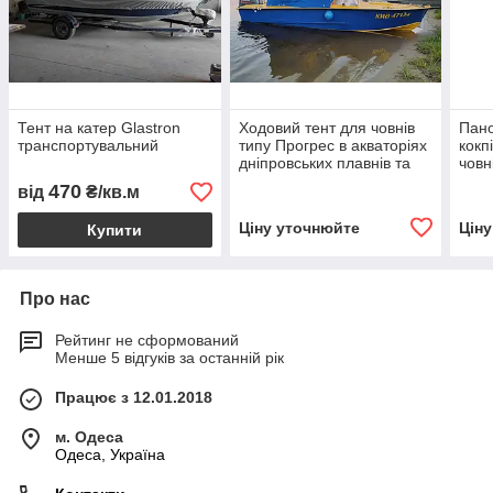
Тент на катер Glastron
Ходовий тент для човнів
Пано
транспортувальний
типу Прогрес в акваторіях
кокп
дніпровських плавнів та
човн
Чорного Моря
Южа
470
від
₴/кв.м
Ціну уточнюйте
Цін
Купити
Про нас
Рейтинг не сформований
Менше 5 відгуків за останній рік
Працює з 12.01.2018
м. Одеса
Одеса, Україна