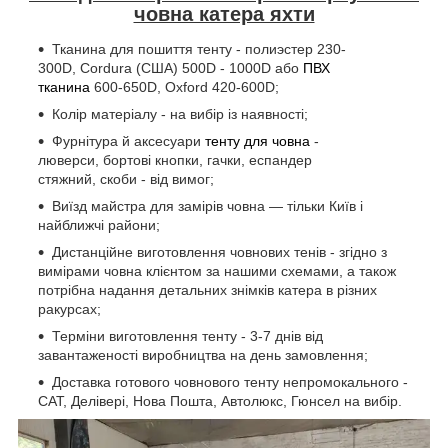
човна катера яхти
Тканина для пошиття тенту - полиэстер 230-
300D, Cordura (США) 500D - 1000D або
ПВХ
тканина
600-650D, Oxford 420-600D;
Колір матеріалу - на вибір із наявності;
Фурнітура й аксесуари
тенту для човна
-
люверси, бортові кнопки, гачки, еспандер
стяжний, скоби - від вимог;
Виїзд майстра для замірів човна — тільки Київ і
найближчі райони;
Дистанційне виготовлення човнових тенів - згідно з
вимірами човна клієнтом за нашими схемами, а також
потрібна надання детальних знімків катера в різних
ракурсах;
Терміни виготовлення тенту - 3-7 днів від
завантаженості виробництва на день замовлення;
Доставка готового човнового тенту непромокального -
САТ, Делівері, Нова Пошта, Автолюкс, Гюнсел на вибір.