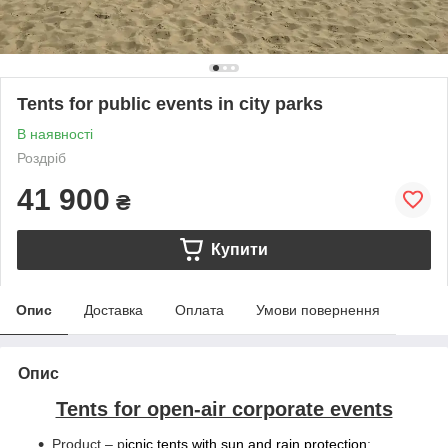
Tents for public events in city parks
В наявності
Роздріб
41 900
₴
Купити
Опис
Доставка
Оплата
Умови повернення
Опис
Tents for open-air corporate events
Product – p
icnic tents with sun and rain protection
;