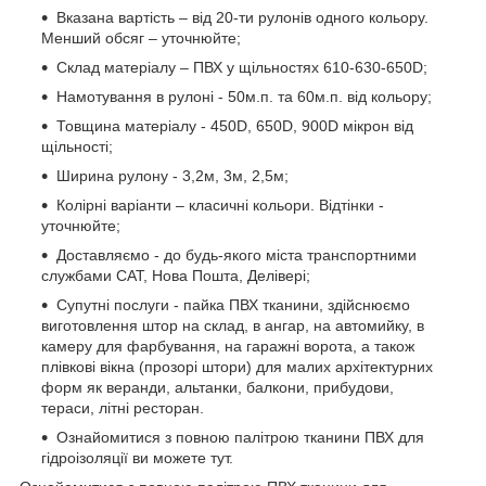
Вказана вартість – від 20-ти рулонів одного кольору.
Менший обсяг – уточнюйте;
Склад матеріалу – ПВХ у щільностях 610-630-650D;
Намотування в рулоні - 50м.п. та 60м.п. від кольору;
Товщина матеріалу - 450D, 650D, 900D мікрон від
щільності;
Ширина рулону - 3,2м, 3м, 2,5м;
Колірні варіанти – класичні кольори. Відтінки -
уточнюйте;
Доставляємо - до будь-якого міста транспортними
службами САТ, Нова Пошта, Делівері;
Супутні послуги - пайка ПВХ тканини, здійснюємо
виготовлення штор на склад, в ангар, на автомийку, в
камеру для фарбування, на гаражні ворота, а також
плівкові вікна (прозорі штори) для малих архітектурних
форм як веранди, альтанки, балкони, прибудови,
тераси, літні ресторан.
Ознайомитися з повною палітрою тканини ПВХ для
гідроізоляції ви можете тут.