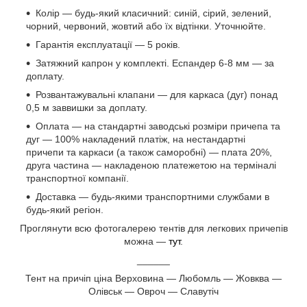
Колір — будь-який класичний: синій, сірий, зелений,
чорний, червоний, жовтий або їх відтінки. Уточнюйте.
Гарантія експлуатації — 5 років.
Затяжний капрон у комплекті. Еспандер 6-8 мм — за
доплату.
Розвантажувальні клапани — для каркаса (дуг) понад
0,5 м заввишки за доплату.
Оплата — на стандартні заводські розміри причепа та
дуг — 100% накладений платіж, на нестандартні
причепи та каркаси (а також саморобні) — плата 20%,
друга частина — накладеною платежетою на терміналі
транспортної компанії.
Доставка — будь-якими транспортними службами в
будь-який регіон.
Проглянути всю фотогалерею тентів для легкових причепів
можна —
тут
.
______
Тент на причіп ціна Верховина — Любомль — Жовква —
Олівськ — Овроч — Славутіч