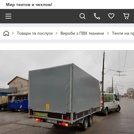
Мир тентов и чехлов!
Товари та послуги
Вироби з ПВХ тканини
Тенти на пр