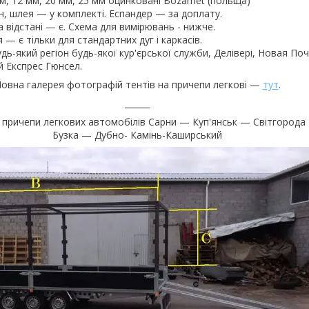
, 12 мм, 20 мм, 25 мм оцинковані Bozamet (польща)
, шлея — у комплекті. Еспандер — за доплату.
 відстані — є. Схема для вимірювань - нижче.
— є тільки для стандартних дуг і каркасів.
дь-який регіон будь-якої кур'єрської служби, Делівері, Новая Поч
й Експрес Гюнсел.
овна галерея фотографій тентів на причепи легкові —
тут
.
______
 причепи легкових автомобілів Сарни — Куп'янськ — Світгорода
Бузка — Дубно- Камінь-Каширський