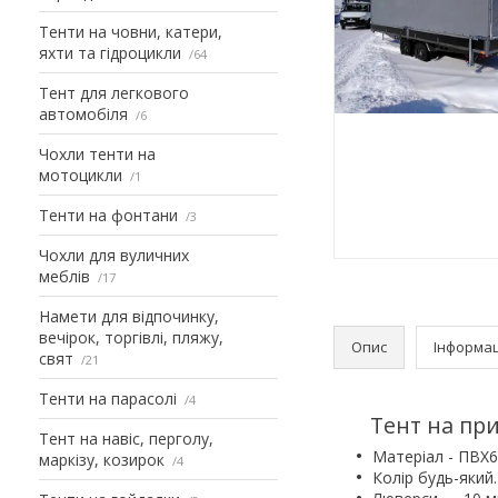
Тенти на човни, катери,
яхти та гідроцикли
64
Тент для легкового
автомобіля
6
Чохли тенти на
мотоцикли
1
Тенти на фонтани
3
Чохли для вуличних
меблів
17
Намети для відпочинку,
вечірок, торгівлі, пляжу,
Опис
Інформац
свят
21
Тенти на парасолі
4
Тент на пр
Тент на навіс, перголу,
Матеріал - ПВХ6
маркізу, козирок
4
Колір будь-який