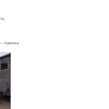
та,
 — Каменка-