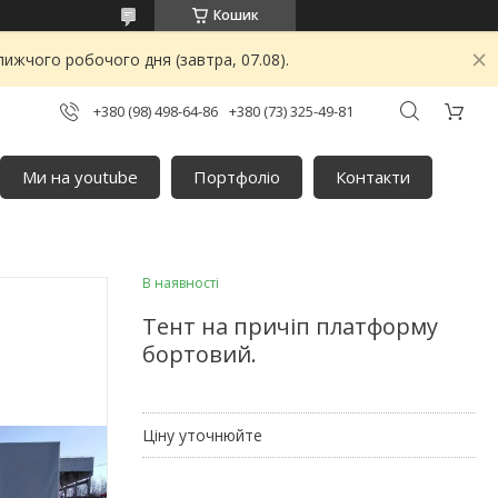
Кошик
ижчого робочого дня (завтра, 07.08).
+380 (98) 498-64-86
+380 (73) 325-49-81
Ми на youtube
Портфоліо
Контакти
В наявності
Тент на причіп платформу
бортовий.
Ціну уточнюйте