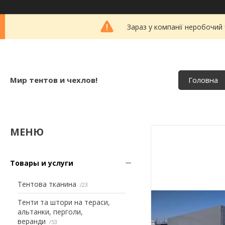
Зараз у компанії неробочий
Мир тентов и чехлов!
Головна
Товары и услуги
Тентова тканина
23
Тенти та штори на тераси,
альтанки, перголи,
веранди
53