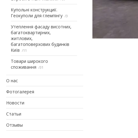
Купольні конструкциії.
Геокуполи для глемпінгу
3
Утеплення фасаду висотних,
багатоквартирних,
житлових,
багатоповерхових будинків
Київ
11
Товари широкого
споживання
31
О нас
Фотогалерея
Новости
Статьи
Отзывы