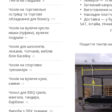
Люверси — 10 мм
Тенти на гойдалки
8
Затяжний капрон
Чохли на торговельні
Виготовлення на
острівці та торгове
Накладне плаття 
обладнання для бізнесу
Доставка — у бу
17
SAT, Інтайм, Нічни
Чохли на вуличні крісла-
П
мішки (пуфики), вуличні
подушки
1
Пошиття тентів на
Чохли для шезлонгів,
лежаків, топчанів, меблів
біля басейну
2
Чохли на спортивні
тренажери
3
Чохли на вуличні кухні,
каміни
1
Чохол для BBQ гриля,
мангала, тандира,
барбекю
5
Вироби з ПВХ тканини
50