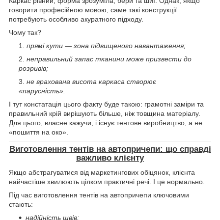
Каркас рівний, форма зрозуміла, бери та шиї. Однак, якщо
говорити професійною мовою, саме такі конструкції
потребують особливо акуратного підходу.
Чому так?
прямі кути — зона підвищеного навантаження;
неправильний запас тканини може призвести до
розривів;
не врахована висота каркаса створює
«парусність».
І тут констатація цього факту буде такою: грамотні заміри та
правильний крій вирішують більше, ніж товщина матеріалу.
Для цього, власне кажучи, і існує тентове виробництво, а не
«пошиття на око».
Виготовлення тентів на автопричепи: що справді
важливо клієнту
Якщо абстрагуватися від маркетингових обіцянок, клієнта
найчастіше хвилюють цілком практичні речі. І це нормально.
Під час виготовлення тентів на автопричепи ключовими
стають:
надійність швів;