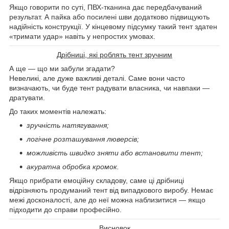
Якщо говорити по суті, ПВХ-тканина дає передбачуваний
результат. А пайка або посилені шви додатково підвищують
надійність конструкції. У кінцевому підсумку такий тент здатен
«тримати удар» навіть у непростих умовах.
Дрібниці, які роблять тент зручним
А ще — що ми забули згадати?
Невеликі, але дуже важливі деталі. Саме вони часто
визначають, чи буде тент радувати власника, чи навпаки —
дратувати.
До таких моментів належать:
зручність натягування;
логічне розташування люверсів;
можливість швидко зняти або встановити тент;
акуратна обробка кромок.
Якщо прибрати емоційну складову, саме ці дрібниці
відрізняють продуманий тент від випадкового виробу. Немає
межі досконалості, але до неї можна наблизитися — якщо
підходити до справи професійно.
Висновок