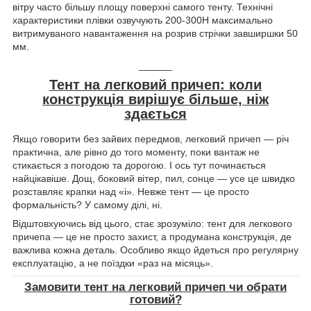
вітру часто більшу площу поверхні самого тенту. Технічні
характеристики плівки озвучують 200-300Н максимально
витримуваного навантаження на розрив стрічки завширшки 50
мм.
______
Тент на легковий причеп: коли
конструкція вирішує більше, ніж
здається
Якщо говорити без зайвих передмов, легковий причеп — річ
практична, але рівно до того моменту, поки вантаж не
стикається з погодою та дорогою. І ось тут починається
найцікавіше. Дощ, боковий вітер, пил, сонце — усе це швидко
розставляє крапки над «і». Невже тент — це просто
формальність? У самому ділі, ні.
Відштовхуючись від цього, стає зрозуміло: тент для легкового
причепа — це не просто захист, а продумана конструкція, де
важлива кожна деталь. Особливо якщо йдеться про регулярну
експлуатацію, а не поїздки «раз на місяць».
Замовити тент на легковий причеп чи обрати
готовий?