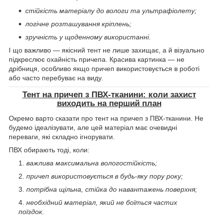
стійкість матеріалу до вологи та ультрафіолету;
логічне розташування кріплень;
зручність у щоденному використанні.
І що важливо — якісний тент не лише захищає, а й візуально
підкреслює охайність причепа. Красива картинка — не
дрібниця, особливо якщо причеп використовується в роботі
або часто перебуває на виду.
Тент на причеп з ПВХ-тканини: коли захист
виходить на перший план
Окремо варто сказати про тент на причеп з ПВХ-тканини. Не
будемо ідеалізувати, але цей матеріал має очевидні
переваги, які складно ігнорувати.
ПВХ обирають тоді, коли:
важлива максимальна вологостійкість;
причеп використовується в будь-яку пору року;
потрібна щільна, стійка до навантажень поверхня;
необхідний матеріал, який не боїться частих
поїздок.