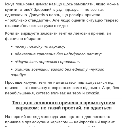
Існує поширена думка: навіщо щось замовляти, якщо можна
купити готове? Здоровий глузд підказує — не все так
однозначно. Допустімо навіть, що розміри причепа
«приблизно стандартні». Але якщо оцінити ситуацію тверезо,
нюанси з’являються дуже швидко.
Коли ви вирішуєте замовити тент на легковий причеп, ви
фактично обираєте:
точну посадку по каркасу;
адекватне кріплення без надмірного натягу;
відсутність перекосів і провисань;
охайний зовнішній вигляд без ефекту «чужого
виробу».
Простіше кажучи, тент не намагається підлаштуватися під
причеп — він спочатку створюється саме під нього. А це, без
перебільшення, суттєво впливає на термін служби.
Тент для легкового причепа з прямокутним
каркасом: не такий простий, як здається
На перший погляд може здатися, що тент для легкового
причепа з прямокутним каркасом — найпростіший варіант.