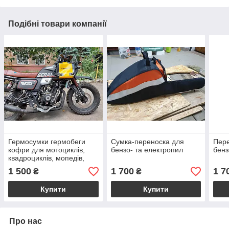
Подібні товари компанії
Гермосумки гермобеги
Сумка-переноска для
Пере
кофри для мотоциклів,
бензо- та електропил
бенз
квадроциклів, мопедів,
скутерів
1 500
1 700
1 7
₴
₴
Купити
Купити
Про нас