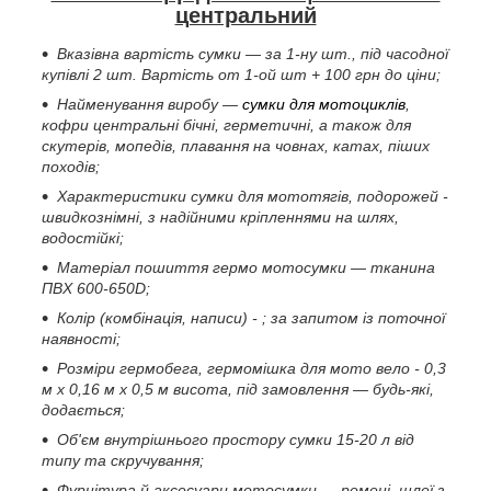
центральний
Вказівна вартість сумки — за 1-ну шт., під часодної
купівлі 2 шт. Вартість от 1-ой шт + 100 грн до ціни;
Найменування виробу —
сумки для мотоциклів
,
кофри центральні бічні, герметичні, а також для
скутерів, мопедів, плавання на човнах, катах, піших
походів;
Характеристики сумки для мототягів, подорожей -
швидкознімні, з надійними кріпленнями на шлях,
водостійкі;
Матеріал пошиття гермо мотосумки — тканина
ПВХ 600-650D;
Колір (комбінація, написи) - ; за запитом із поточної
наявності;
Розміри гермобега, гермомішка для мото вело - 0,3
м х 0,16 м х 0,5 м висота, під замовлення — будь-які,
додається;
Об'єм внутрішнього простору сумки 15-20 л від
типу та скручування;
Фурнітура й аксесуари мотосумки — ремені, шлеї з