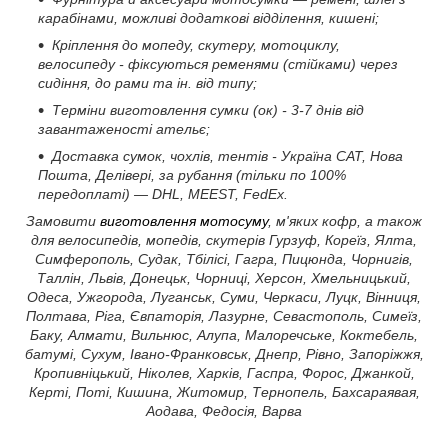
карабінами, можливі додаткові відділення, кишені;
Кріплення до мопеду, скутеру, мотоциклу,
велосипеду - фіксуються ременями (стійками) через
сидіння, до рами та ін. від типу;
Терміни виготовлення сумки (ок) - 3-7 днів від
завантаженості ательє;
Доставка сумок, чохлів, тентів - Україна САТ, Нова
Пошта, Делівері, за рубання (тільки по 100%
передоплаті) — DHL, MEEST, FedEx.
Замовити
виготовлення мотосуму
, м'яких кофр, а також
для велосипедів, мопедів, скутерів Гурзуф, Кореїз, Ялта,
Симферополь, Судак, Тбілісі, Гагра, Пицюнда, Чорнигів,
Таллін, Львів, Донецьк, Чорниці, Херсон, Хмельницький,
Одеса, Ужгорода, Луганськ, Суми, Черкаси, Луцк, Вінниця,
Полтава, Ріга, Євпаторія, Лазурне, Севастополь, Симеїз,
Баку, Алмати, Вильнюс, Алупа, Малоречське, Коктебель,
батумі, Сухум, Івано-Франковськ, Днепр, Рівно, Запоріжжя,
Кропивніцький, Ніколев, Харків, Гаспра, Форос, Джанкой,
Керті, Поті, Кишина, Житомир, Тернопель, Бахсараявая,
Аодава, Федосія, Варва