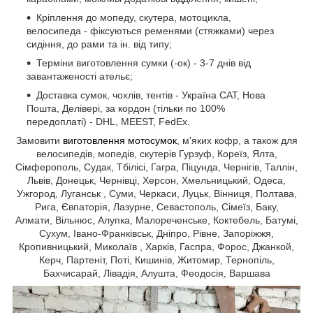
Кріплення до мопеду, скутера, мотоцикла,
велосипеда - фіксуються ременями (стяжками) через
сидіння, до рами та ін. від типу;
Терміни виготовлення сумки (-ок) - 3-7 днів від
завантаженості ательє;
Доставка сумок, чохлів, тентів - Україна САТ, Нова
Пошта, Делівері, за кордон (тільки по 100%
передоплаті) - DHL, MEEST, FedEx.
Замовити
виготовлення мотосумок
, м'яких кофр, а також для
велосипедів, мопедів, скутерів Гурзуф, Кореїз, Ялта,
Сімферополь, Судак, Тбілісі, Гагра, Піцунда, Чернігів, Таллін,
Львів, Донецьк, Чернівці, Херсон, Хмельницький, Одеса,
Ужгород, Луганськ , Суми, Черкаси, Луцьк, Вінниця, Полтава,
Рига, Євпаторія, Лазурне, Севастополь, Сімеїз, Баку,
Алмати, Вільнюс, Алупка, Малореченське, Коктебель, Батумі,
Сухум, Івано-Франківськ, Дніпро, Рівне, Запоріжжя,
Кропивницький, Миколаїв , Харків, Гаспра, Форос, Джанкой,
Керч, Партеніт, Поті, Кишинів, Житомир, Тернопіль,
Бахчисарай, Лівадія, Алушта, Феодосія, Варшава