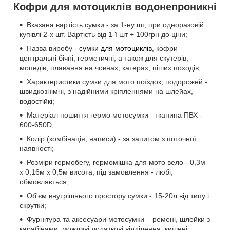
Кофри для мотоциклів водонепроникні
Вказана вартість сумки - за 1-ну шт, при одноразовій
купівлі 2-х шт. Вартість від 1-ї шт + 100грн до ціни;
Назва виробу -
сумки для мотоциклів
, кофри
центральні бічні, герметичні, а також для скутерів,
мопедів, плавання на човнах, катерах, піших походів;
Характеристики сумки для мото поїздок, подорожей -
швидкознімні, з надійними кріпленнями на шлейах,
водостійкі;
Матеріал пошиття гермо мотосумки - тканина ПВХ -
600-650D;
Колір (комбінація, написи) - за запитом з поточної
наявності;
Розміри гермобегу, гермомішка для мото вело - 0,3м
х 0,16м х 0,5м висота, під замовлення - любі,
обмовляється;
Об'єм внутрішнього простору сумки - 15-20л від типу і
скрутки;
Фурнітура та аксесуари мотосумки – ремені, шлейки з
карабінами, можливі додаткові відділення, кишені;