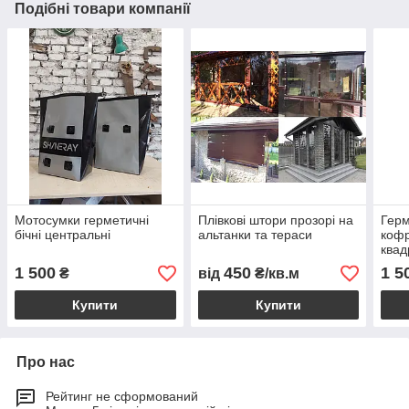
Подібні товари компанії
Мотосумки герметичні
Плівкові штори прозорі на
Герм
бічні центральні
альтанки та тераси
кофр
квад
скут
1 500
450
1 5
₴
від
₴/кв.м
Купити
Купити
Про нас
Рейтинг не сформований