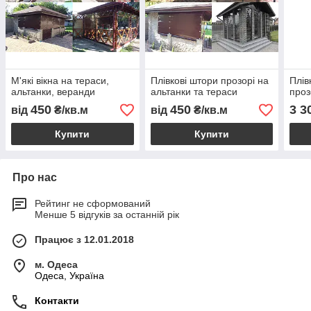
М'які вікна на тераси,
Плівкові штори прозорі на
Плів
альтанки, веранди
альтанки та тераси
проз
450
450
3 3
від
₴/кв.м
від
₴/кв.м
Купити
Купити
Про нас
Рейтинг не сформований
Менше 5 відгуків за останній рік
Працює з 12.01.2018
м. Одеса
Одеса, Україна
Контакти