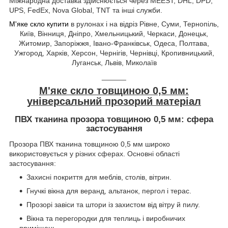
Міжнародна доставка здійснюється через MEEST, DHL, DPD,
UPS, FedEx, Nova Global, TNT та інші служби.
М'яке скло купити
в рулонах і на відріз Рівне, Суми, Тернопіль,
Київ, Вінниця, Дніпро, Хмельницький, Черкаси, Донецьк,
Житомир, Запоріжжя, Івано-Франківськ, Одеса, Полтава,
Ужгород, Харків, Херсон, Чернігів, Чернівці, Кропивницький,
Луганськ, Львів, Миколаїв
______
М'яке скло товщиною 0,5 мм:
універсальний прозорий матеріал
ПВХ тканина прозора товщиною 0,5 мм: сфера
застосування
Прозора ПВХ тканина товщиною 0,5 мм широко
використовується у різних сферах. Основні області
застосування:
Захисні покриття для меблів, столів, вітрин.
Гнучкі вікна для веранд, альтанок, пергол і терас.
Прозорі завіси та штори із захистом від вітру й пилу.
Вікна та перегородки для теплиць і виробничих
приміщень.