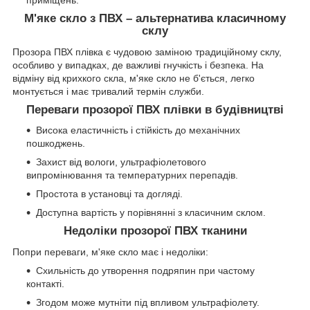
М'яке скло з ПВХ – альтернатива класичному
склу
Прозора ПВХ плівка є чудовою заміною традиційному склу,
особливо у випадках, де важливі гнучкість і безпека. На
відміну від крихкого скла, м'яке скло не б'ється, легко
монтується і має тривалий термін служби.
Переваги прозорої ПВХ плівки в будівництві
Висока еластичність і стійкість до механічних
пошкоджень.
Захист від вологи, ультрафіолетового
випромінювання та температурних перепадів.
Простота в установці та догляді.
Доступна вартість у порівнянні з класичним склом.
Недоліки прозорої ПВХ тканини
Попри переваги, м'яке скло має і недоліки:
Схильність до утворення подряпин при частому
контакті.
Згодом може мутніти під впливом ультрафіолету.