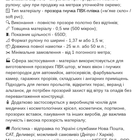
рулону; ціну при продажу на метраж уточнюйте окремо;
🪟 Тип матеріалу -
прозора гнучка ПВХ-плівка
(«м’яке скло» /
soft pvc);
🔍 Виконання - повністю прозоре полотно без відтінків;
📏 Товщина матеріалу - 0,5 мм (500 мікрон);
🧵 Показник щільності - 650D;
📐 Формат рулону по ширині - 1,37 м або 1,5 м;
📦 Довжина повної намотки - 25 м.п. або 50 м.п.;
✂️ Мінімальне замовлення - від 1 погонного метра;
🏭 Сфера застосування - матеріал використовується для
виготовлення прозорих ПВХ-штор, м’яких вікон і гнучких
перегородок для автомийок, автосервісів, фарбувальних
камер, гаражних прорізів, складських і ангарних приміщень.
Підходить для легких прольотів, відкритих терас, веранд і
альтанок, де потрібен прозорий захист від вітру та опадів без
перевантаження конструкції.
🧴 Додатково застосовується у виробництві чохлів для
медичних і косметологічних крісел, косметичок, портмоне,
прозорих вставок, пакування та інших виробів, де важлива
гнучкість і висока прозорість матеріалу;
🚚 Логістика - відправка по Україні службами Нова Пошта,
САТ, Деливері; можливий самовивіз (Дніпро / Харків).