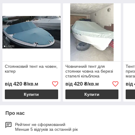
Стоянковий тент на човен,
Човничний тент для
Тент
катер
стоянки човна на березі
приз
стапелі кільблока
мага
420
420
від
₴/кв.м
від
₴/кв.м
від
Купити
Купити
Про нас
Рейтинг не сформований
Менше 5 відгуків за останній рік