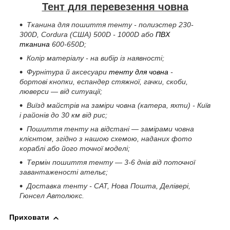
Тент для перевезення човна
Тканина для пошиття тенту - полиэстер 230-
300D, Cordura (США) 500D - 1000D або
ПВХ
тканина
600-650D;
Колір матеріалу - на вибір із наявності;
Фурнітура й аксесуари
тенту для човна
-
бортові кнопки, еспандер стяжної, гачки, скоби,
люверси — від ситуації;
Виїзд майстрів на заміри човна (катера, яхти) - Київ
і районів до 30 км від рис;
Пошиття тенту на відстані — замірами човна
клієнтом, згідно з нашою схемою, наданих фото
кораблі або його точної моделі;
Термін пошиття тенту — 3-6 днів від поточної
завантаженості ательє;
Доставка тенту - САТ, Нова Пошта, Делівері,
Гюнсел Автолюкс.
Приховати