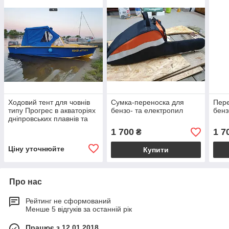
Ходовий тент для човнів
Сумка-переноска для
Пере
типу Прогрес в акваторіях
бензо- та електропил
бенз
дніпровських плавнів та
Чорного Моря
1 700
1 7
₴
Ціну уточнюйте
Купити
Про нас
Рейтинг не сформований
Менше 5 відгуків за останній рік
Працює з 12.01.2018