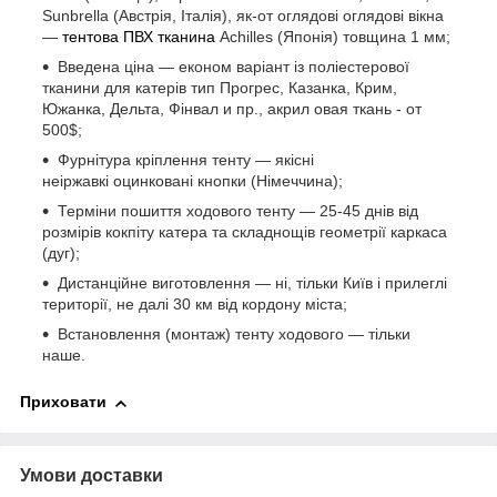
Sunbrella (Австрія, Італія), як-от оглядові оглядові вікна
—
тентова ПВХ тканина
Achilles (Японія) товщина 1 мм;
Введена ціна — економ варіант із поліестерової
тканини для катерів тип Прогрес, Казанка, Крим,
Южанка, Дельта, Фінвал и пр., акрил овая ткань - от
500$;
Фурнітура кріплення тенту — якісні
неіржавкі оцинковані кнопки (Німеччина);
Терміни пошиття ходового тенту — 25-45 днів від
розмірів кокпіту катера та складнощів геометрії каркаса
(дуг);
Дистанційне виготовлення — ні, тільки Київ і прилеглі
території, не далі 30 км від кордону міста;
Встановлення (монтаж) тенту ходового — тільки
наше.
Приховати
Умови доставки