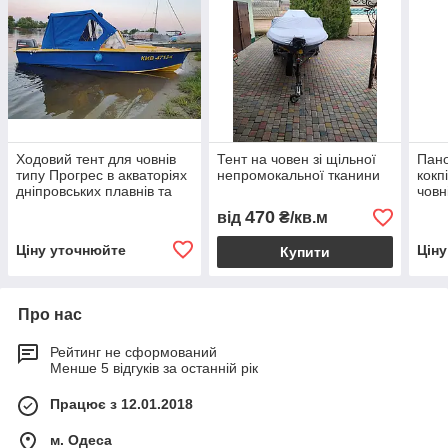
Ходовий тент для човнів
Тент на човен зі щільної
Пано
типу Прогрес в акваторіях
непромокальної тканини
кокп
дніпровських плавнів та
човн
Чорного Моря
Южа
470
від
₴/кв.м
Ціну уточнюйте
Цін
Купити
Про нас
Рейтинг не сформований
Менше 5 відгуків за останній рік
Працює з 12.01.2018
м. Одеса