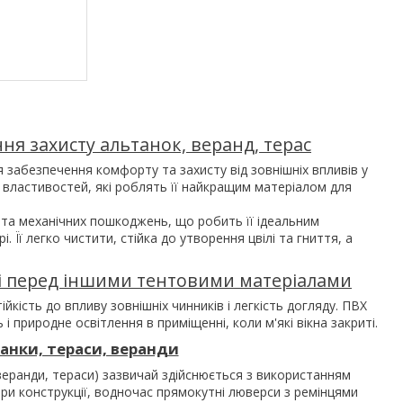
ня захисту альтанок, веранд, терас
забезпечення комфорту та захисту від зовнішніх впливів у
 властивостей, які роблять її найкращим матеріалом для
 та механічних пошкоджень, що робить її ідеальним
 Її легко чистити, стійка до утворення цвілі та гниття, а
ві перед іншими тентовими матеріалами
кість до впливу зовнішніх чинників і легкість догляду. ПВХ
 природне освітлення в приміщенні, коли м'які вікна закриті.
танки, тераси, веранди
 веранди, тераси) зазвичай здійснюється з використанням
ори конструкції, водночас прямокутні люверси з ремінцями