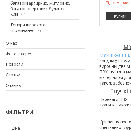
Під замовлен
багатоквартирних, житлових,
багатоповерхових будинків
Київ
11
Купити
Товари широкого
споживання
31
О нас
М'
Фотогалерея
М'які вікна з П
ландшафтному д
Новости
виробництва м'
ПВХ тканина ма
Статьи
матеріалом для 
також забезпечу
Отзывы
Гнучкі
Переваги ПВХ тк
тканина також м
ФІЛЬТРИ
Кріплення прозо
спеціальної фу
Ціна