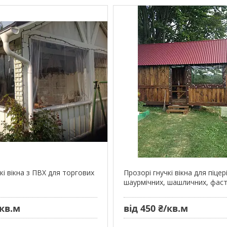
кі вікна з ПВХ для торгових
Прозорі гнучкі вікна для піцер
шаурмічних, шашличних, фас
/кв.м
від 450 ₴/кв.м