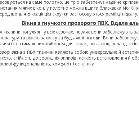
есовуються на саме полотно, це тріо забезпечує надійне кріплен
ристання м'яких вікон, у полотно можна вшити блискавки No10, я
ередньо для фіксації цієї скрутки застосовуються ремінці підкату.
Вікна з гнучкого прозорого ПВХ. Вдала а
ВХ тканини популярні у всіх сезонах, позаяк вони забезпечують зах
ературу та рівень захисту за будь-якої погоди. Вони забезпечую
блячи їх оптимальним вибором для терас, альтанок, веранд та ін
розорі вікна з ПВХ тканини являють собою універсальне й естет
іцність, стійкість до зовнішніх впливів, легкість встановлення й
жливі функціональність, комфорт і естетика.