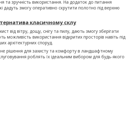
ня та зручність використання. На додаток до питання
кі дадуть змогу оперативно скрутити полотно під верхню
льтернатива класичному склу
ист від вітру, дощу, снігу та пилу, дають змогу зберігати
ть можливість використання відкритих просторів навіть під
ших архітектурних споруд.
ичне рішення для захисту та комфорту в ландшафтному
 обслуговування роблять їх ідеальним вибором для будь-якого