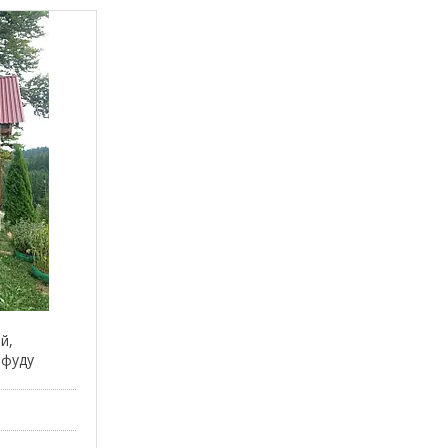
ій,
тфуду