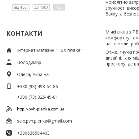
монолітно запр
зручності вико
балку, а безпос
М'які вікна з П
КОНТАКТИ
комфортну темп
час негоди, ро
Інтернет-магазин "ПВХ плівка"
Отже, гнучкі п
дизайні. Їхня м
Володимир
простору, де ва
Одеса, Україна
+380 (98) 498-64-86
+380 (73) 325-49-81
http://pvh-plenka.com.ua
sale.pvh.plenka@gmail.com
+380636584403