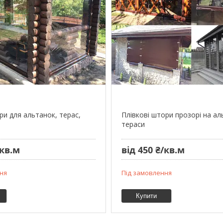
ри для альтанок, терас,
Плівкові штори прозорі на ал
тераси
/кв.м
від 450 ₴/кв.м
ня
Під замовлення
Купити