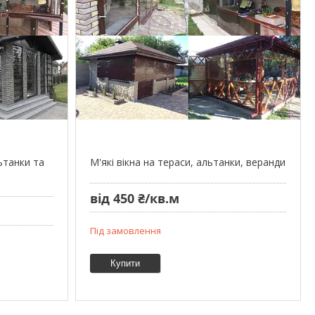
ьтанки та
М'які вікна на тераси, альтанки, веранди
від 450 ₴/кв.м
Під замовлення
Купити