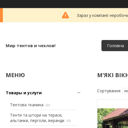
Зараз у компанії неробоч
Мир тентов и чехлов!
Головна
М'ЯКІ ВІ
Товары и услуги
Тентова тканина
23
Тенти та штори на тераси,
альтанки, перголи, веранди
53