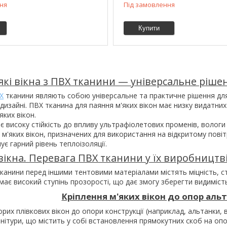
ня
Під замовлення
Купити
які вікна з ПВХ тканини — універсальне рішен
ВХ
тканини являють собою універсальне та практичне рішення для 
изайні. ПВХ тканина для паяння м'яких вікон має низку видатних
яких вікон.
є високу стійкість до впливу ультрафіолетових променів, вологи
м'яких вікон, призначених для використання на відкритому повітрі.
є гарний рівень теплоізоляції.
 вікна. Перевага ПВХ тканини у їх виробницт
анини перед іншими тентовими матеріалами містять міцність, стій
ає високий ступінь прозорості, що дає змогу зберегти видимість і
Кріплення м'яких вікон до опор аль
рих плівкових вікон до опори конструкції (наприклад, альтанки,
рнітури, що містить у собі встановлення прямокутних скоб на оп