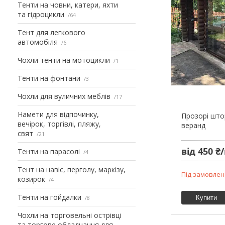
Тенти на човни, катери, яхти
та гідроцикли
64
Тент для легкового
автомобіля
6
Чохли тенти на мотоцикли
1
Тенти на фонтани
3
Чохли для вуличних меблів
17
Намети для відпочинку,
Прозорі што
вечірок, торгівлі, пляжу,
веранд
свят
21
від 450 ₴
Тенти на парасолі
4
Тент на навіс, перголу, маркізу,
Під замовлен
козирок
4
Тенти на гойдалки
8
Купити
Чохли на торговельні острівці
та торгове обладнання для