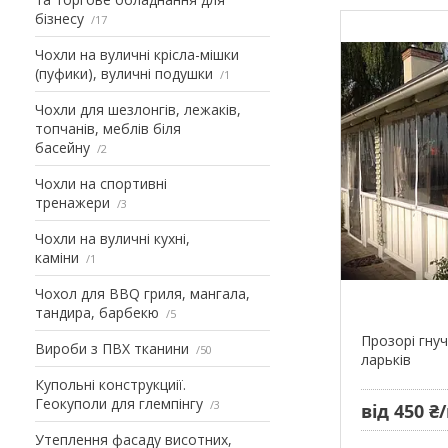
бізнесу
17
Чохли на вуличні крісла-мішки
(пуфики), вуличні подушки
1
Чохли для шезлонгів, лежаків,
топчанів, меблів біля
басейну
2
Чохли на спортивні
тренажери
3
Чохли на вуличні кухні,
каміни
1
Чохол для BBQ гриля, мангала,
тандира, барбекю
5
Прозорі гнуч
Вироби з ПВХ тканини
50
ларьків
Купольні конструкциії.
Геокуполи для глемпінгу
3
від 450 ₴
Утеплення фасаду висотних,