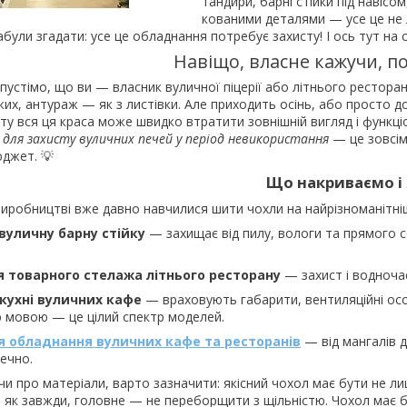
тандири, барні стійки під навісом
кованими деталями — усе це не 
абули згадати: усе це обладнання потребує захисту! І ось тут на
Навіщо, власне кажучи, по
устімо, що ви — власник вуличної піцерії або літнього ресторан
их, антураж — як з листівки. Але приходить осінь, або просто д
ту вся ця краса може швидко втратити зовнішній вигляд і функці
 для захисту вуличних печей у період невикористання
— це зовсім 
джет. 💡
Що накриваємо і 
виробництві вже давно навчилися шити чохли на найрізноманітніш
вуличну барну стійку
— захищає від пилу, вологи та прямого с
я товарного стелажа літнього ресторану
— захист і водноча
 кухні вуличних кафе
— враховують габарити, вентиляційні осо
 мовою — це цілий спектр моделей.
я обладнання вуличних кафе та ресторанів
— від мангалів д
ечно.
чи про матеріали, варто зазначити: якісний чохол має бути не л
м, як завжди, головне — не переборщити з щільністю. Чохол має 