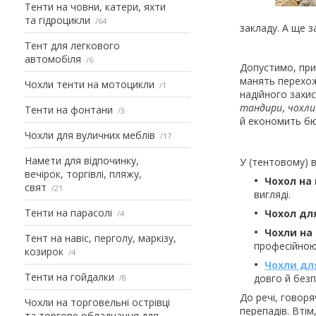
Тенти на човни, катери, яхти
та гідроцикли
64
закладу. А ще з
Тент для легкового
автомобіля
6
Допустимо, прип
манять перехож
Чохли тенти на мотоцикли
1
надійного захис
тандири
,
чохли
Тенти на фонтани
3
й економить бю
Чохли для вуличних меблів
17
Намети для відпочинку,
У (тентовому) 
вечірок, торгівлі, пляжу,
Чохол на 
свят
21
вигляді.
Тенти на парасолі
Чохол дл
4
Чохли на
Тент на навіс, перголу, маркізу,
професійною
козирок
4
Чохли дл
Тенти на гойдалки
довго й безп
8
До речі, говоря
Чохли на торговельні острівці
перепадів. Вті
та торгове обладнання для