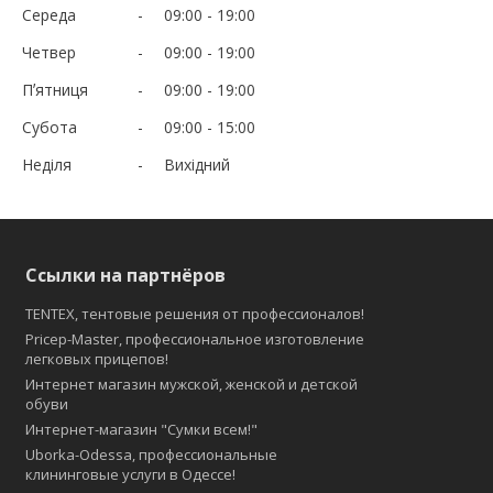
Середа
09:00
19:00
Четвер
09:00
19:00
Пʼятниця
09:00
19:00
Субота
09:00
15:00
Неділя
Вихідний
Ссылки на партнёров
TENTEX, тентовые решения от профессионалов!
Pricep-Master, профессиональное изготовление
легковых прицепов!
Интернет магазин мужской, женской и детской
обуви
Интернет-магазин "Сумки всем!"
Uborka-Odessa, профессиональные
клининговые услуги в Одессе!