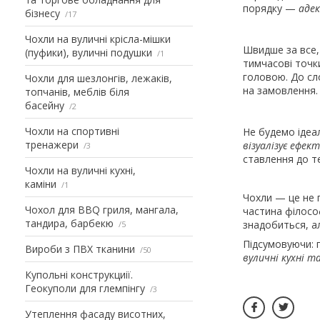
порядку —
адек
бізнесу
17
Чохли на вуличні крісла-мішки
Швидше за все,
(пуфики), вуличні подушки
1
тимчасові точк
головою. До сл
Чохли для шезлонгів, лежаків,
на замовлення.
топчанів, меблів біля
басейну
2
Чохли на спортивні
Не будемо ідеа
тренажери
візуалізує ефе
3
ставлення до т
Чохли на вуличні кухні,
каміни
1
Чохли — це не 
Чохол для BBQ гриля, мангала,
частина філосо
тандира, барбекю
знадобиться, а
5
Підсумовуючи: п
Вироби з ПВХ тканини
50
вуличні кухні т
Купольні конструкциії.
Геокуполи для глемпінгу
3
Утеплення фасаду висотних,