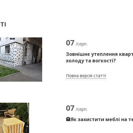
ТІ
07
/серп.
Зовнішнє утеплення кварт
холоду та вогкості?
Повна версія статті
07
/серп.
🏨Як захистити меблі на т