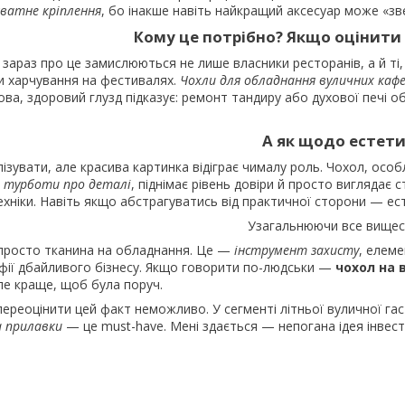
ватне кріплення
, бо інакше навіть найкращий аксесуар може «зв
Кому це потрібно? Якщо оцінити
 зараз про це замислюються не лише власники ресторанів, а й ті
и харчування на фестивалях.
Чохли для обладнання вуличних каф
ова, здоровий глузд підказує: ремонт тандиру або духової печі 
А як щодо естет
лізувати, але красива картинка відіграє чималу роль. Чохол, ос
кт турботи про деталі
, піднімає рівень довіри й просто виглядає 
ехніки. Навіть якщо абстрагуватись від практичної сторони — ест
Узагальнюючи все вищес
просто тканина на обладнання. Це —
інструмент захисту
, елеме
фії дбайливого бізнесу. Якщо говорити по-людськи —
чохол на 
ле краще, щоб була поруч.
ереоцінити цей факт неможливо. У сегменті літньої вуличної гас
а прилавки
— це must-have. Мені здається — непогана ідея інвест