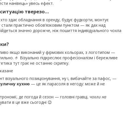
ести нанівець» увесь ефект.
 ситуацію тверезо…
, хто здає обладнання в оренду, будує фудкорти, монтує
е
стали практично обов’язковим пунктом — як дах над
обійдеться значно дорожче, ніж пошиття індивідуального чохла
ики?
обливо якщо виконаний у фірмових кольорах, з логотипом —
стильно. 🤌 Візуально підкреслює професіоналізм і бережливе
етика тут грає не останню скрипку.
казане
нт візуального позиціонування, ну і, вибачайте за пафос, —
вуличну кухню
— це як парасоля в негоду: може й не
трономії, де погода й сезон — головні гравці,
чохли на
увати в це вже сьогодні 😉