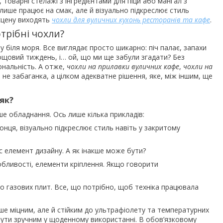
, товарні стелажі з інгредієнтами для піци або мангал з
лише працює на смак, але й візуально підкреслює стиль
 сцену виходять
чохли для вуличних кухонь ресторанів та кафе
.
трібні чохли?
у біля моря. Все виглядає просто шикарно: піч палає, запахи
ощовий тиждень, і… ой, що ми ще забули згадати? Без
ональність. А отже,
чохли на прилавки вуличних кафе
,
чохли на
не забаганка, а цілком адекватне рішення, яке, між іншим, ще
як?
е обладнання. Ось лише кілька прикладів:
онця, візуально підкреслює стиль навіть у закритому
с елемент дизайну. А як інакше може бути?
бливості, елементи кріплення. Якщо говорити
о газових плит. Все, що потрібно, щоб техніка працювала
ише міцним, але й стійким до ультрафіолету та температурних
бути зручним у щоденному використанні. В обов’язковому